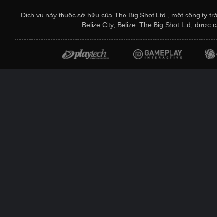
Dịch vụ này thuộc sở hữu của The Big Shot Ltd., một công ty tr
Belize City, Belize. The Big Shot Ltd, được