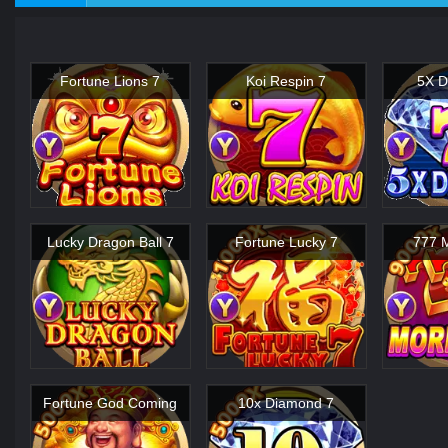
Fortune Lions 7
Koi Respin 7
5X D
Lucky Dragon Ball 7
Fortune Lucky 7
777 
Fortune God Coming
10x Diamond 7