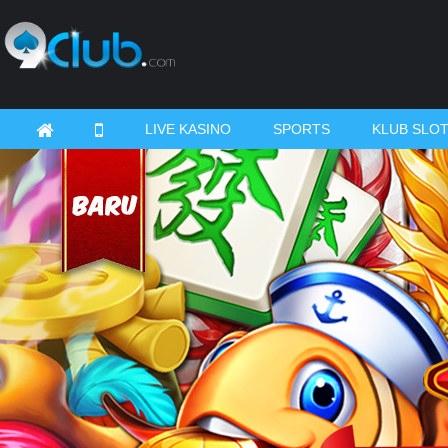
Selamat 
LIVE KASINO
SPORTS
KLUB SLO